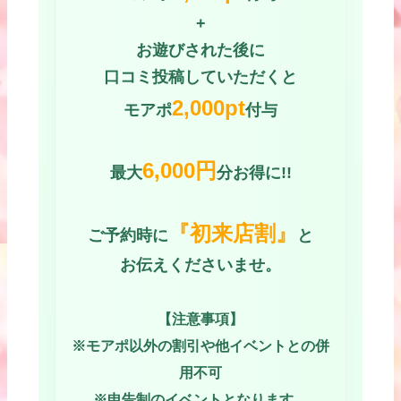
+
お遊びされた後に
口コミ投稿していただくと
2,000pt
モアポ
付与
6,000円
最大
分お得に!!
『初来店割』
ご予約時に
と
お伝えくださいませ。
【注意事項】
※モアポ以外の割引や他イベントとの併
用不可
※申告制のイベントとなります。