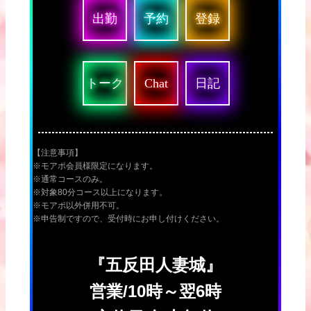
出勤
予約
登録
トーク
Chat
日記
【注意事項】
※モアポ会員様限定になります。
※通常コースのみ。
※対象80分コース以上になります。
※モアポ以外併用不可。
※申告制ですので、受付時にお申し付けください。
『五反田人妻城』
営業/10時～翌6時