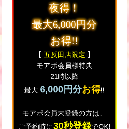
夜得！
最大6,000円分
お得!!
【
五反田店限定
】
モアポ会員様特典
21時以降
6,000円分
お得
最大
!!
モアポ会員未登録の方は、
30秒登録
ご予約時に
でOK!